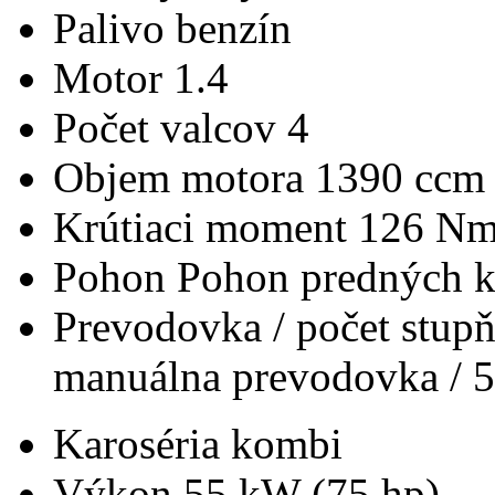
Palivo
benzín
Motor
1.4
Počet valcov
4
Objem motora
1390 ccm
Krútiaci moment
126 N
Pohon
Pohon predných k
Prevodovka / počet stup
manuálna prevodovka / 5
Karoséria
kombi
Výkon
55 kW (75 hp)