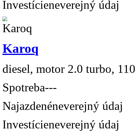
Investície
neverejný údaj
Karoq
diesel, motor 2.0 turbo, 110
Spotreba
---
Najazdené
neverejný údaj
Investície
neverejný údaj