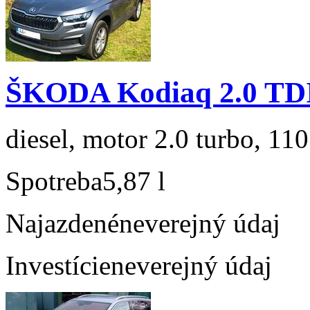
ŠKODA Kodiaq 2.0 TD
diesel, motor 2.0 turbo, 110
Spotreba
5,87 l
Najazdené
neverejný údaj
Investície
neverejný údaj