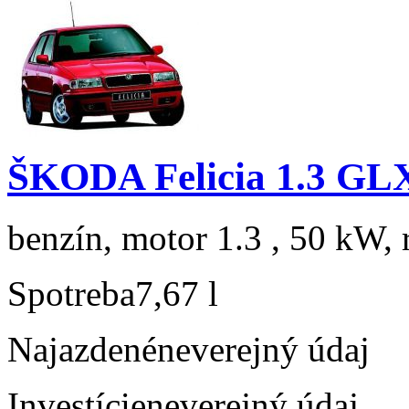
ŠKODA Felicia 1.3 GL
benzín, motor 1.3 , 50 kW, 
Spotreba
7,67 l
Najazdené
neverejný údaj
Investície
neverejný údaj