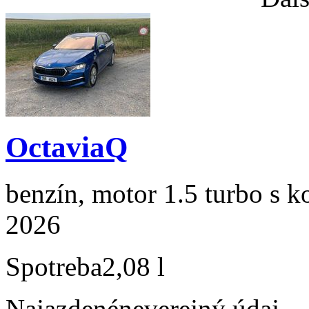
OctaviaQ
benzín, motor 1.5 turbo s k
2026
Spotreba
2,08 l
Najazdené
neverejný údaj