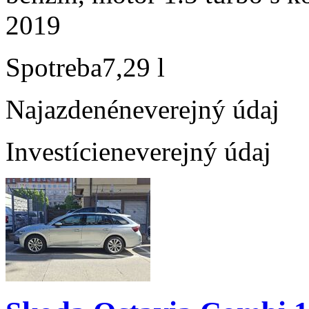
2019
Spotreba
7,29 l
Najazdené
neverejný údaj
Investície
neverejný údaj