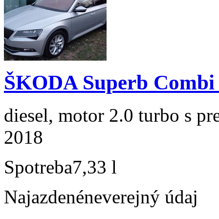
ŠKODA Superb Combi 2
diesel, motor 2.0 turbo s p
2018
Spotreba
7,33 l
Najazdené
neverejný údaj