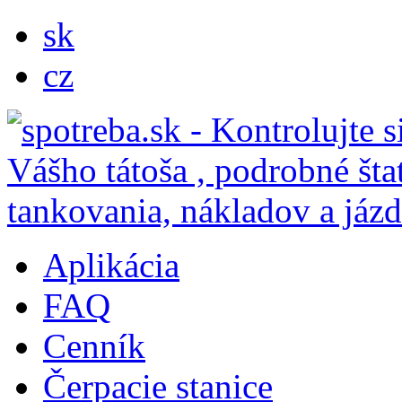
sk
cz
Aplikácia
FAQ
Cenník
Čerpacie stanice