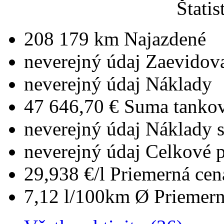
Štatis
208 179 km
Najazdené
neverejný údaj
Zaevidov
neverejný údaj
Náklady
47 646,70 €
Suma tankov
neverejný údaj
Náklady 
neverejný údaj
Celkové 
29,938 €/l
Priemerná cen
7,12 l/100km
Ø Priemern