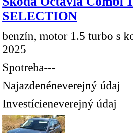
Skoda Octavia Combi 
SELECTION
benzín, motor 1.5 turbo s k
2025
Spotreba
---
Najazdené
neverejný údaj
Investície
neverejný údaj