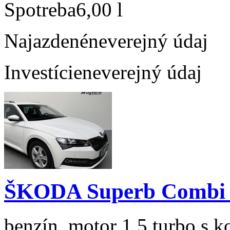
Spotreba
6,00 l
Najazdené
neverejný údaj
Investície
neverejný údaj
ŠKODA Superb Combi 1
benzín, motor 1.5 turbo s k