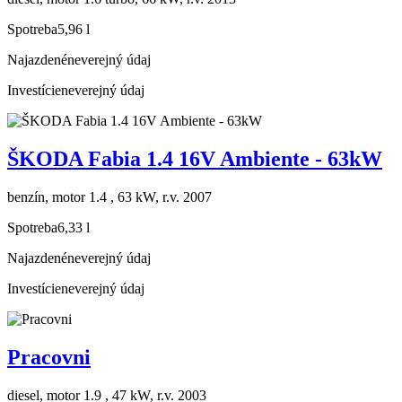
Spotreba
5,96 l
Najazdené
neverejný údaj
Investície
neverejný údaj
ŠKODA Fabia 1.4 16V Ambiente - 63kW
benzín, motor 1.4 , 63 kW, r.v. 2007
Spotreba
6,33 l
Najazdené
neverejný údaj
Investície
neverejný údaj
Pracovni
diesel, motor 1.9 , 47 kW, r.v. 2003