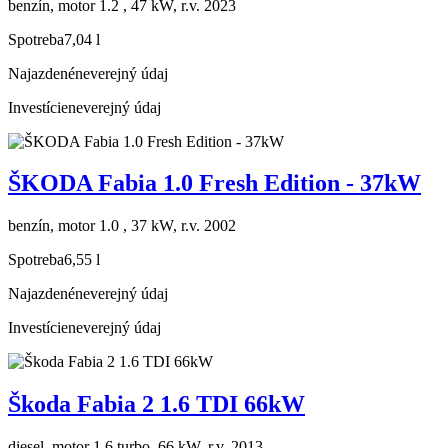
benzín, motor 1.2 , 47 kW, r.v. 2023
Spotreba
7,04 l
Najazdené
neverejný údaj
Investície
neverejný údaj
ŠKODA Fabia 1.0 Fresh Edition - 37kW
benzín, motor 1.0 , 37 kW, r.v. 2002
Spotreba
6,55 l
Najazdené
neverejný údaj
Investície
neverejný údaj
Škoda Fabia 2 1.6 TDI 66kW
diesel, motor 1.6 turbo, 66 kW, r.v. 2013