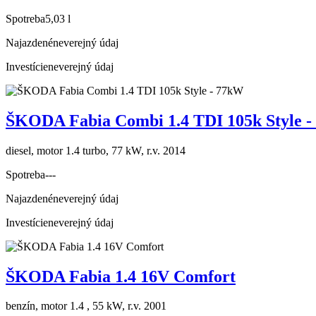
Spotreba
5,03 l
Najazdené
neverejný údaj
Investície
neverejný údaj
ŠKODA Fabia Combi 1.4 TDI 105k Style 
diesel, motor 1.4 turbo, 77 kW, r.v. 2014
Spotreba
---
Najazdené
neverejný údaj
Investície
neverejný údaj
ŠKODA Fabia 1.4 16V Comfort
benzín, motor 1.4 , 55 kW, r.v. 2001