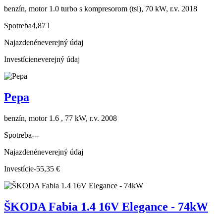
benzín, motor 1.0 turbo s kompresorom (tsi), 70 kW, r.v. 2018
Spotreba
4,87 l
Najazdené
neverejný údaj
Investície
neverejný údaj
Pepa
benzín, motor 1.6 , 77 kW, r.v. 2008
Spotreba
---
Najazdené
neverejný údaj
Investície
-55,35 €
ŠKODA Fabia 1.4 16V Elegance - 74kW