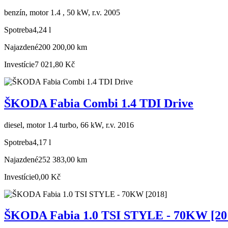
benzín, motor 1.4 , 50 kW, r.v. 2005
Spotreba
4,24 l
Najazdené
200 200,00 km
Investície
7 021,80 Kč
ŠKODA Fabia Combi 1.4 TDI Drive
diesel, motor 1.4 turbo, 66 kW, r.v. 2016
Spotreba
4,17 l
Najazdené
252 383,00 km
Investície
0,00 Kč
ŠKODA Fabia 1.0 TSI STYLE - 70KW [20