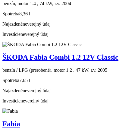
benzín, motor 1.4 , 74 kW, r.v. 2004
Spotreba
8,36 l
Najazdené
neverejný údaj
Investície
neverejný údaj
ŠKODA Fabia Combi 1.2 12V Classic
benzín / LPG (prerobené), motor 1.2 , 47 kW, r.v. 2005
Spotreba
7,65 l
Najazdené
neverejný údaj
Investície
neverejný údaj
Fabia