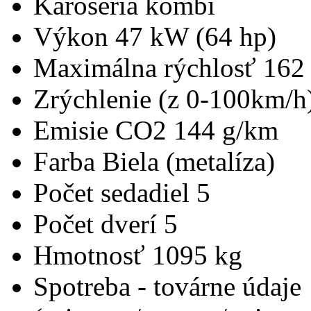
Karoséria
kombi
Výkon
47 kW (64 hp)
Maximálna rýchlosť
162
Zrýchlenie (z 0-100km/h
Emisie CO2
144 g/km
Farba
Biela (metalíza)
Počet sedadiel
5
Počet dverí
5
Hmotnosť
1095 kg
Spotreba - továrne údaje