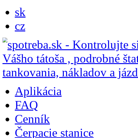
sk
cz
Aplikácia
FAQ
Cenník
Čerpacie stanice