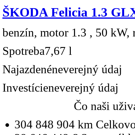
ŠKODA Felicia 1.3 GL
benzín, motor 1.3 , 50 kW, 
Spotreba
7,67 l
Najazdené
neverejný údaj
Investície
neverejný údaj
Čo naši uživ
304 848 904 km
Celkovo