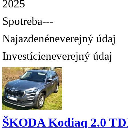
2025
Spotreba
---
Najazdené
neverejný údaj
Investície
neverejný údaj
ŠKODA Kodiaq 2.0 TD