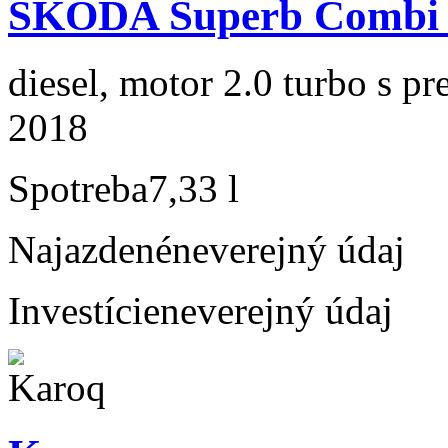
ŠKODA Superb Combi 2
diesel, motor 2.0 turbo s p
2018
Spotreba
7,33 l
Najazdené
neverejný údaj
Investície
neverejný údaj