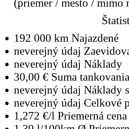
(priemer / mesto / mimo
Štatis
192 000 km
Najazdené
neverejný údaj
Zaevidov
neverejný údaj
Náklady
30,00 €
Suma tankovani
neverejný údaj
Náklady 
neverejný údaj
Celkové 
1,272 €/l
Priemerná cena 
1,39 l/100km
Ø Priemern