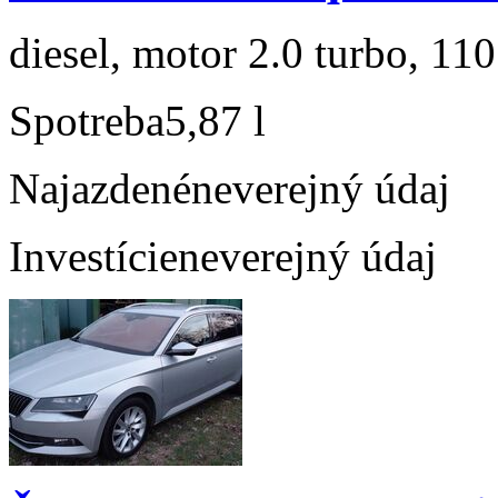
diesel, motor 2.0 turbo, 110
Spotreba
5,87 l
Najazdené
neverejný údaj
Investície
neverejný údaj