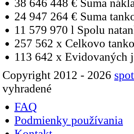
38 646 448 €
Suma nákl
24 947 264 €
Suma tank
11 579 970 l
Spolu nata
257 562 x
Celkovo tanko
113 642 x
Evidovaných j
Copyright 2012 - 2026
spot
vyhradené
FAQ
Podmienky používania
Kontakt