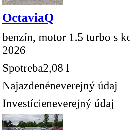
OctaviaQ
benzín, motor 1.5 turbo s k
2026
Spotreba
2,08 l
Najazdené
neverejný údaj
Investície
neverejný údaj