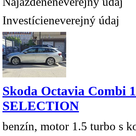
Najazdené
neverejný údaj
Investície
neverejný údaj
Skoda Octavia Combi 
SELECTION
benzín, motor 1.5 turbo s k