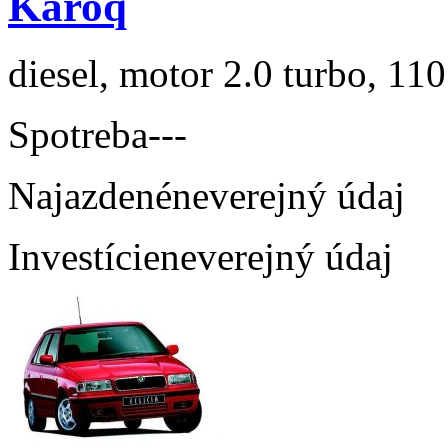
Karoq
diesel, motor 2.0 turbo, 110
Spotreba
---
Najazdené
neverejný údaj
Investície
neverejný údaj