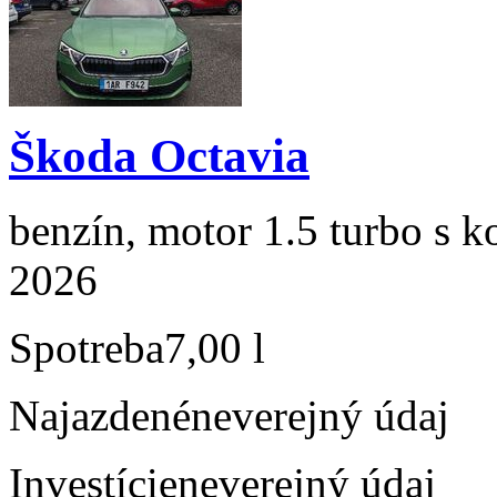
Škoda Octavia
benzín, motor 1.5 turbo s k
2026
Spotreba
7,00 l
Najazdené
neverejný údaj
Investície
neverejný údaj