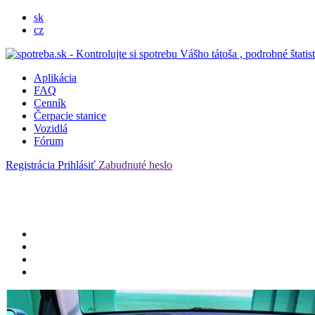
sk
cz
Aplikácia
FAQ
Cenník
Čerpacie stanice
Vozidlá
Fórum
Registrácia
Prihlásiť
Zabudnuté heslo