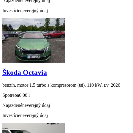
Najazdené
neverejný údaj
Investície
neverejný údaj
Škoda Octavia
benzín, motor 1.5 turbo s kompresorom (tsi), 110 kW, r.v. 2026
Spotreba
6,00 l
Najazdené
neverejný údaj
Investície
neverejný údaj