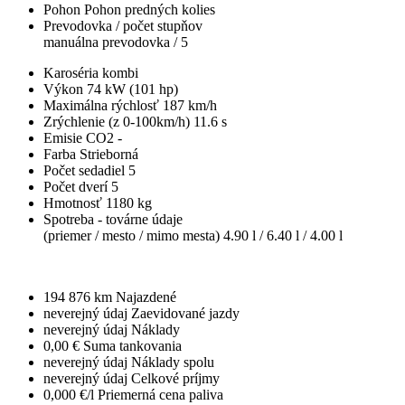
Pohon
Pohon predných kolies
Prevodovka / počet stupňov
manuálna prevodovka / 5
Karoséria
kombi
Výkon
74 kW (101 hp)
Maximálna rýchlosť
187 km/h
Zrýchlenie (z 0-100km/h)
11.6 s
Emisie CO2
-
Farba
Strieborná
Počet sedadiel
5
Počet dverí
5
Hmotnosť
1180 kg
Spotreba - továrne údaje
(priemer / mesto / mimo mesta)
4.90 l / 6.40 l / 4.00 l
194 876 km
Najazdené
neverejný údaj
Zaevidované jazdy
neverejný údaj
Náklady
0,00 €
Suma tankovania
neverejný údaj
Náklady spolu
neverejný údaj
Celkové príjmy
0,000 €/l
Priemerná cena paliva