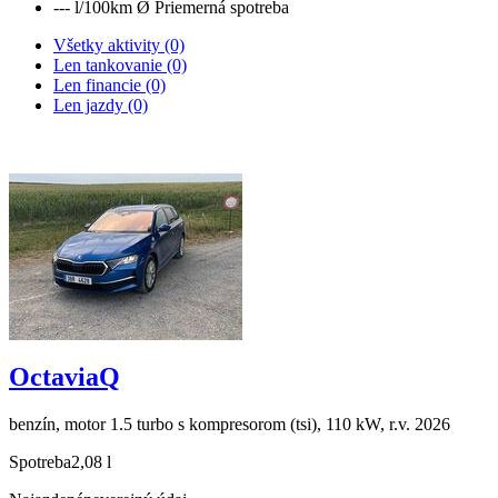
--- l/100km
Ø Priemerná spotreba
Všetky aktivity (0)
Len tankovanie (0)
Len financie (0)
Len jazdy (0)
OctaviaQ
benzín, motor 1.5 turbo s kompresorom (tsi), 110 kW, r.v. 2026
Spotreba
2,08 l