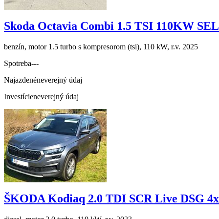
Skoda Octavia Combi 1.5 TSI 110KW S
benzín, motor 1.5 turbo s kompresorom (tsi), 110 kW, r.v. 2025
Spotreba
---
Najazdené
neverejný údaj
Investície
neverejný údaj
ŠKODA Kodiaq 2.0 TDI SCR Live DSG 4x