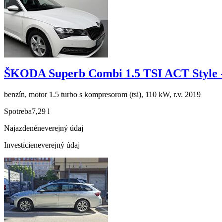
ŠKODA Superb Combi 1.5 TSI ACT Style 
benzín, motor 1.5 turbo s kompresorom (tsi), 110 kW, r.v. 2019
Spotreba
7,29 l
Najazdené
neverejný údaj
Investície
neverejný údaj