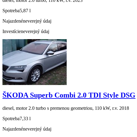
diesel, motor 2.0 turbo, 110 kW, r.v. 2023
Spotreba
5,87 l
Najazdené
neverejný údaj
Investície
neverejný údaj
ŠKODA Superb Combi 2.0 TDI Style DSG
diesel, motor 2.0 turbo s premenou geometriou, 110 kW, r.v. 2018
Spotreba
7,33 l
Najazdené
neverejný údaj