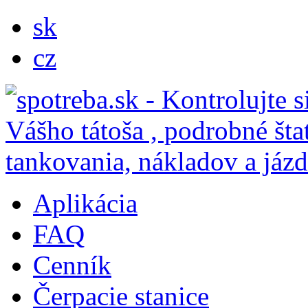
sk
cz
Aplikácia
FAQ
Cenník
Čerpacie stanice