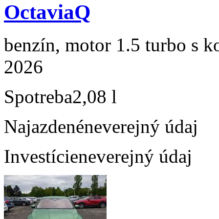
OctaviaQ
benzín, motor 1.5 turbo s k
2026
Spotreba
2,08 l
Najazdené
neverejný údaj
Investície
neverejný údaj