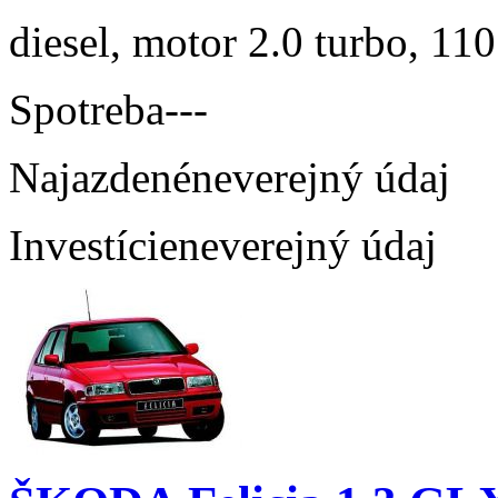
diesel, motor 2.0 turbo, 110
Spotreba
---
Najazdené
neverejný údaj
Investície
neverejný údaj