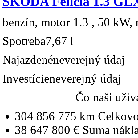
ŠKODA Felicia 1.3 GL
benzín, motor 1.3 , 50 kW, 
Spotreba
7,67 l
Najazdené
neverejný údaj
Investície
neverejný údaj
Čo naši uživ
304 856 775 km
Celkovo
38 647 800 €
Suma nákl