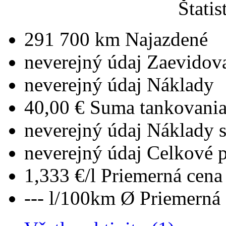
Štatis
291 700 km
Najazdené
neverejný údaj
Zaevidov
neverejný údaj
Náklady
40,00 €
Suma tankovani
neverejný údaj
Náklady 
neverejný údaj
Celkové 
1,333 €/l
Priemerná cena 
--- l/100km
Ø Priemerná 