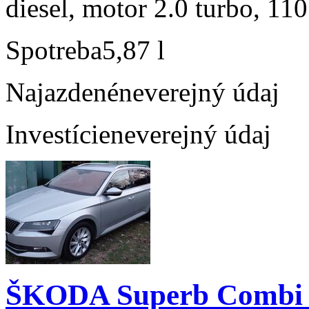
diesel, motor 2.0 turbo, 110
Spotreba
5,87 l
Najazdené
neverejný údaj
Investície
neverejný údaj
ŠKODA Superb Combi 2