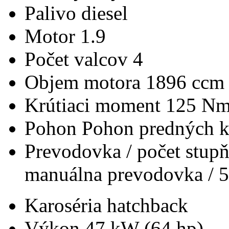
Palivo
diesel
Motor
1.9
Počet valcov
4
Objem motora
1896 ccm
Krútiaci moment
125 N
Pohon
Pohon predných k
Prevodovka / počet stup
manuálna prevodovka / 5
Karoséria
hatchback
Výkon
47 kW (64 hp)