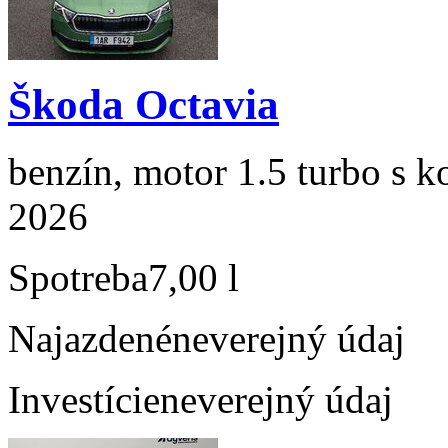
Škoda Octavia
benzín, motor 1.5 turbo s k
2026
Spotreba
7,00 l
Najazdené
neverejný údaj
Investície
neverejný údaj