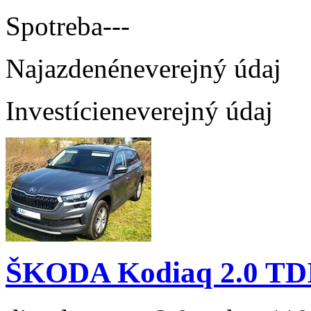
Spotreba
---
Najazdené
neverejný údaj
Investície
neverejný údaj
ŠKODA Kodiaq 2.0 TD