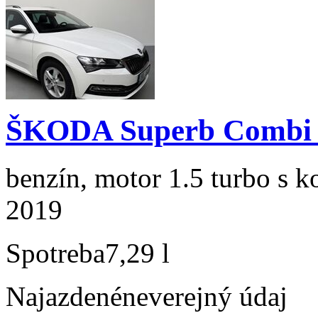
ŠKODA Superb Combi 1
benzín, motor 1.5 turbo s k
2019
Spotreba
7,29 l
Najazdené
neverejný údaj