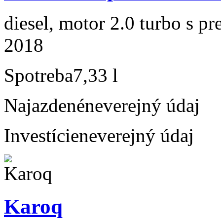
diesel, motor 2.0 turbo s p
2018
Spotreba
7,33 l
Najazdené
neverejný údaj
Investície
neverejný údaj
Karoq