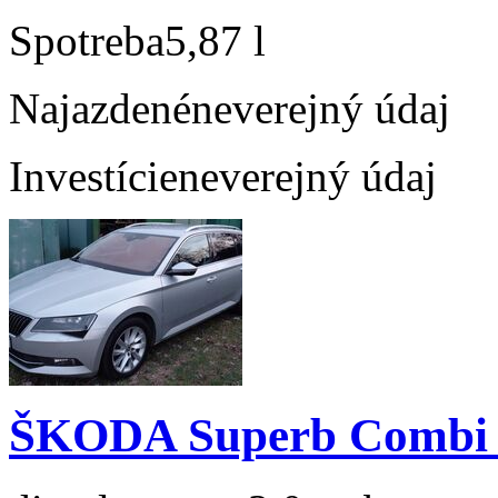
Spotreba
5,87 l
Najazdené
neverejný údaj
Investície
neverejný údaj
ŠKODA Superb Combi 2