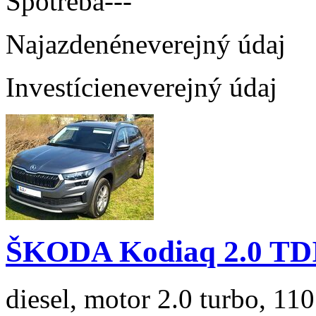
Spotreba
---
Najazdené
neverejný údaj
Investície
neverejný údaj
ŠKODA Kodiaq 2.0 TD
diesel, motor 2.0 turbo, 110