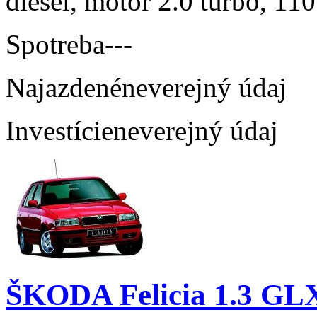
diesel, motor 2.0 turbo, 110
Spotreba
---
Najazdené
neverejný údaj
Investície
neverejný údaj
ŠKODA Felicia 1.3 GL