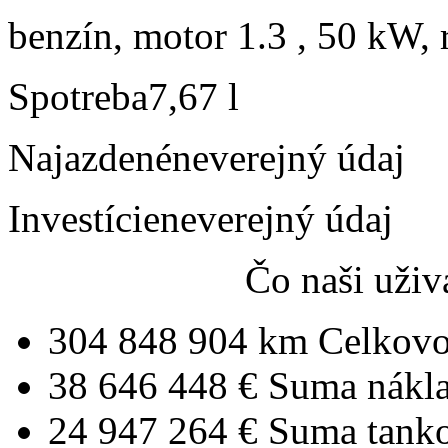
benzín, motor 1.3 , 50 kW, 
Spotreba
7,67 l
Najazdené
neverejný údaj
Investície
neverejný údaj
Čo naši uživ
304 848 904 km
Celkovo
38 646 448 €
Suma nákl
24 947 264 €
Suma tank