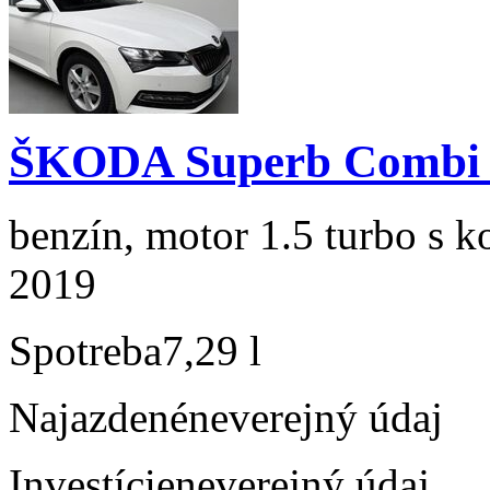
ŠKODA Superb Combi 1
benzín, motor 1.5 turbo s k
2019
Spotreba
7,29 l
Najazdené
neverejný údaj
Investície
neverejný údaj