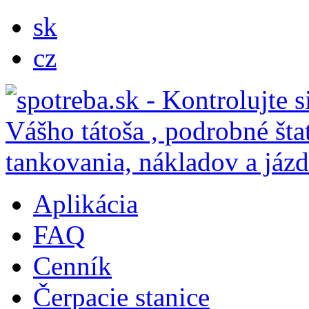
sk
cz
Aplikácia
FAQ
Cenník
Čerpacie stanice