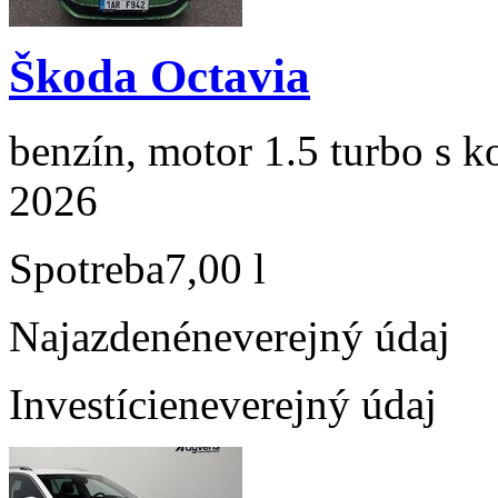
Škoda Octavia
benzín, motor 1.5 turbo s k
2026
Spotreba
7,00 l
Najazdené
neverejný údaj
Investície
neverejný údaj