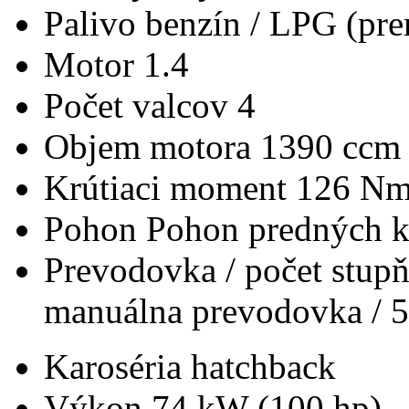
Palivo
benzín / LPG (pre
Motor
1.4
Počet valcov
4
Objem motora
1390 ccm
Krútiaci moment
126 N
Pohon
Pohon predných k
Prevodovka / počet stup
manuálna prevodovka / 5
Karoséria
hatchback
Výkon
74 kW (100 hp)