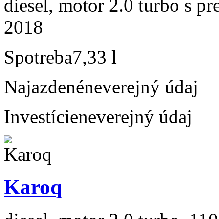
diesel, motor 2.0 turbo s p
2018
Spotreba
7,33 l
Najazdené
neverejný údaj
Investície
neverejný údaj
Karoq