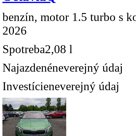
benzín, motor 1.5 turbo s k
2026
Spotreba
2,08 l
Najazdené
neverejný údaj
Investície
neverejný údaj