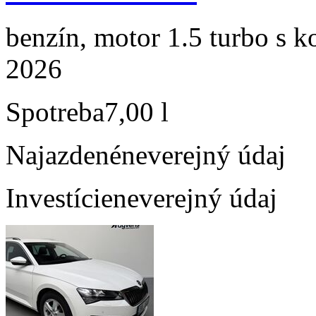
benzín, motor 1.5 turbo s k
2026
Spotreba
7,00 l
Najazdené
neverejný údaj
Investície
neverejný údaj