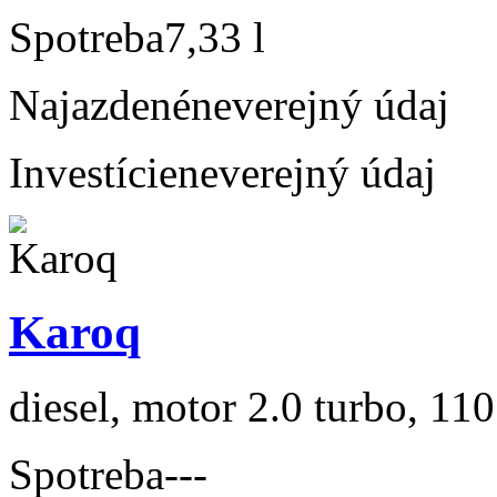
Spotreba
7,33 l
Najazdené
neverejný údaj
Investície
neverejný údaj
Karoq
diesel, motor 2.0 turbo, 110
Spotreba
---