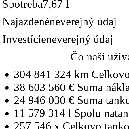
Spotreba
7,67 l
Najazdené
neverejný údaj
Investície
neverejný údaj
Čo naši uživ
304 841 324 km
Celkovo
38 603 560 €
Suma nákl
24 946 030 €
Suma tank
11 579 314 l
Spolu nata
257 546 x
Celkovo tanko