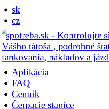
sk
cz
Aplikácia
FAQ
Cenník
Čerpacie stanice