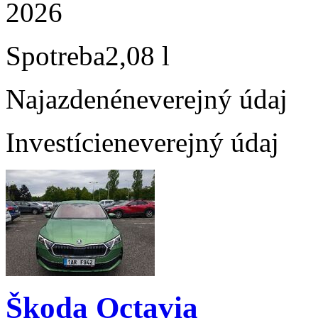
2026
Spotreba
2,08 l
Najazdené
neverejný údaj
Investície
neverejný údaj
Škoda Octavia