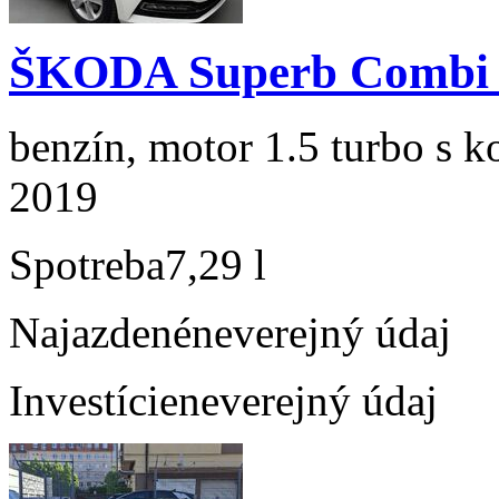
ŠKODA Superb Combi 1
benzín, motor 1.5 turbo s k
2019
Spotreba
7,29 l
Najazdené
neverejný údaj
Investície
neverejný údaj