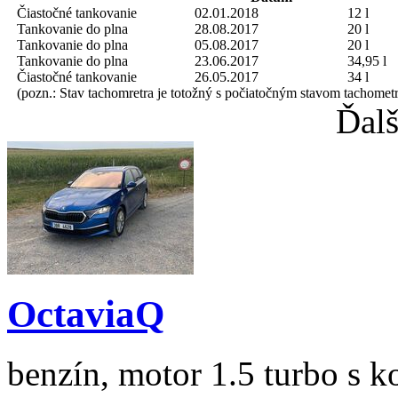
Čiastočné tankovanie
02.01.2018
12 l
Tankovanie do plna
28.08.2017
20 l
Tankovanie do plna
05.08.2017
20 l
Tankovanie do plna
23.06.2017
34,95 l
Čiastočné tankovanie
26.05.2017
34 l
(pozn.: Stav tachomretra je totožný s počiatočným stavom tachometr
Ďalš
OctaviaQ
benzín, motor 1.5 turbo s k