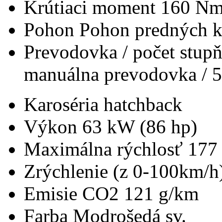
Krútiaci moment
160 N
Pohon
Pohon predných k
Prevodovka / počet stup
manuálna prevodovka / 5
Karoséria
hatchback
Výkon
63 kW (86 hp)
Maximálna rýchlosť
177
Zrýchlenie (z 0-100km/h
Emisie CO2
121 g/km
Farba
Modrošedá sv.