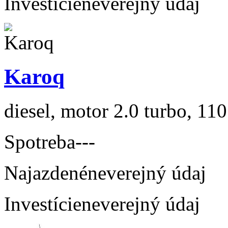
Investície
neverejný údaj
Karoq
diesel, motor 2.0 turbo, 110
Spotreba
---
Najazdené
neverejný údaj
Investície
neverejný údaj