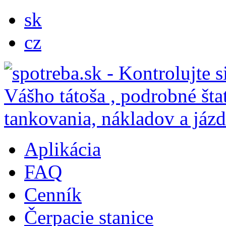
sk
cz
Aplikácia
FAQ
Cenník
Čerpacie stanice