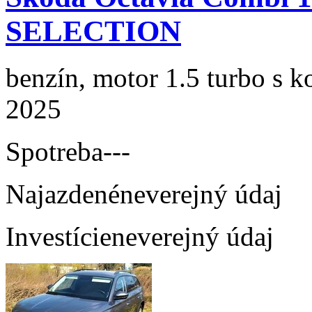
SELECTION
benzín, motor 1.5 turbo s k
2025
Spotreba
---
Najazdené
neverejný údaj
Investície
neverejný údaj