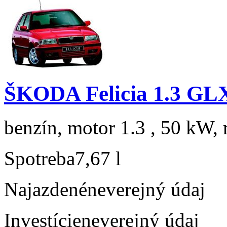
ŠKODA Felicia 1.3 GL
benzín, motor 1.3 , 50 kW, 
Spotreba
7,67 l
Najazdené
neverejný údaj
Investície
neverejný údaj