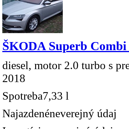
ŠKODA Superb Combi 2
diesel, motor 2.0 turbo s p
2018
Spotreba
7,33 l
Najazdené
neverejný údaj