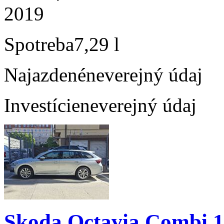
2019
Spotreba
7,29 l
Najazdené
neverejný údaj
Investície
neverejný údaj
Skoda Octavia Combi 