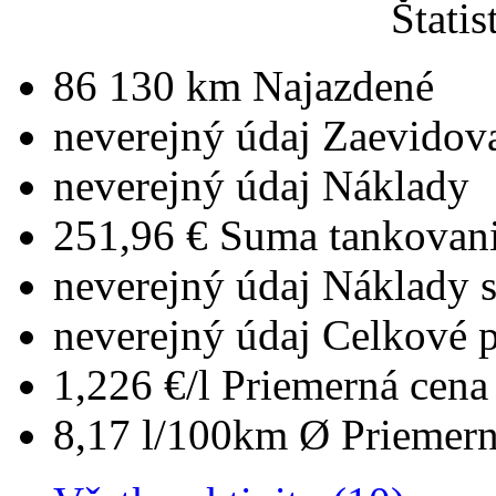
Štatis
86 130 km
Najazdené
neverejný údaj
Zaevidov
neverejný údaj
Náklady
251,96 €
Suma tankovan
neverejný údaj
Náklady 
neverejný údaj
Celkové 
1,226 €/l
Priemerná cena 
8,17 l/100km
Ø Priemern