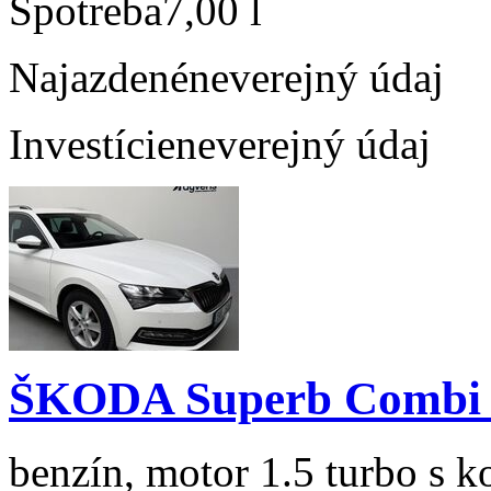
Spotreba
7,00 l
Najazdené
neverejný údaj
Investície
neverejný údaj
ŠKODA Superb Combi 1
benzín, motor 1.5 turbo s k