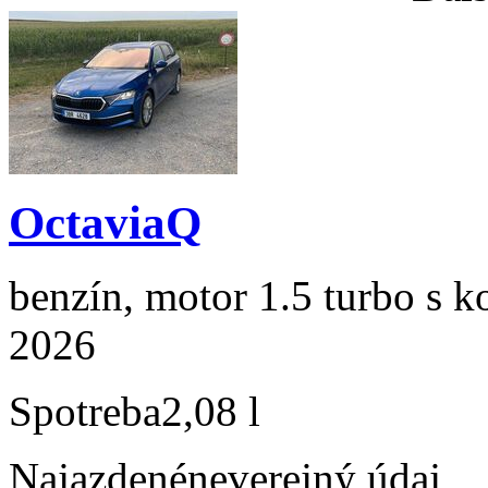
OctaviaQ
benzín, motor 1.5 turbo s k
2026
Spotreba
2,08 l
Najazdené
neverejný údaj