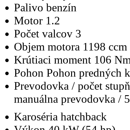
Palivo
benzín
Motor
1.2
Počet valcov
3
Objem motora
1198 ccm
Krútiaci moment
106 N
Pohon
Pohon predných k
Prevodovka / počet stup
manuálna prevodovka / 5
Karoséria
hatchback
Výkon
40 kW (54 hp)