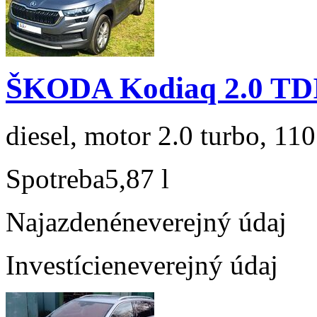
ŠKODA Kodiaq 2.0 TD
diesel, motor 2.0 turbo, 110
Spotreba
5,87 l
Najazdené
neverejný údaj
Investície
neverejný údaj