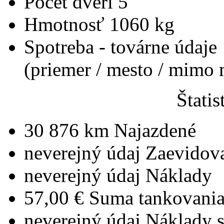
Počet dverí
5
Hmotnosť
1060 kg
Spotreba - továrne údaje
(priemer / mesto / mimo
Štatis
30 876 km
Najazdené
neverejný údaj
Zaevidov
neverejný údaj
Náklady
57,00 €
Suma tankovani
neverejný údaj
Náklady 