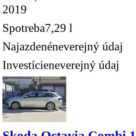
2019
Spotreba
7,29 l
Najazdené
neverejný údaj
Investície
neverejný údaj
Skoda Octavia Combi 