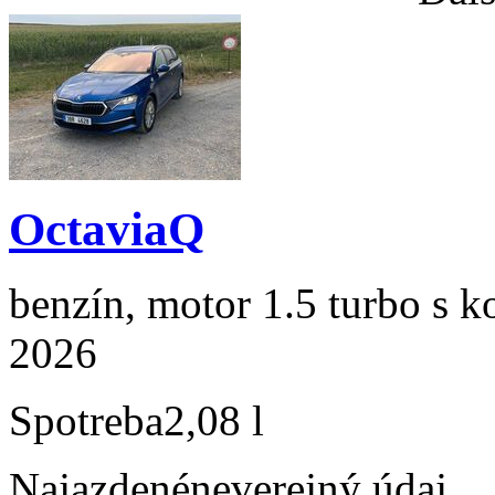
OctaviaQ
benzín, motor 1.5 turbo s k
2026
Spotreba
2,08 l
Najazdené
neverejný údaj