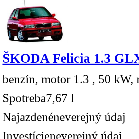
ŠKODA Felicia 1.3 GL
benzín, motor 1.3 , 50 kW, 
Spotreba
7,67 l
Najazdené
neverejný údaj
Investície
neverejný údaj