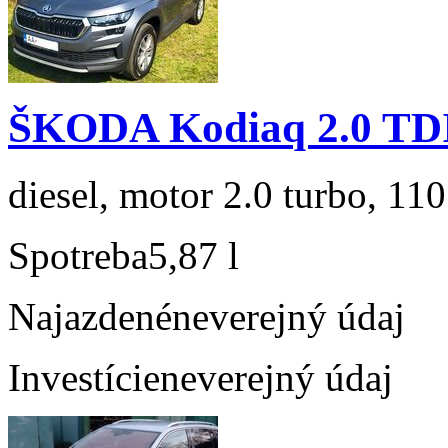
ŠKODA Kodiaq 2.0 TD
diesel, motor 2.0 turbo, 110
Spotreba
5,87 l
Najazdené
neverejný údaj
Investície
neverejný údaj