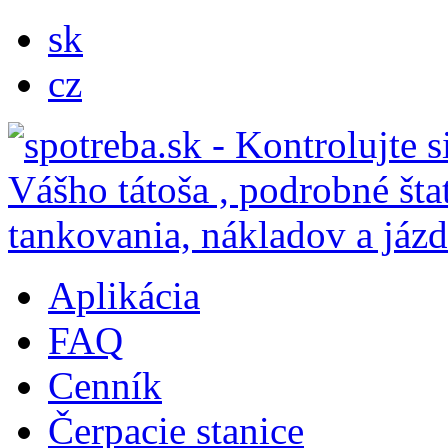
sk
cz
Aplikácia
FAQ
Cenník
Čerpacie stanice