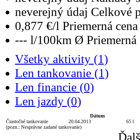
neverejný údaj
Celkové 
0,877 €/l
Priemerná cena 
--- l/100km
Ø Priemerná 
Všetky aktivity (1)
Len tankovanie (1)
Len financie (0)
Len jazdy (0)
Dátum
Čiastočné tankovanie
20.04.2013
65 l
(pozn.: Nesprávne zadané tankovanie)
Ďalš