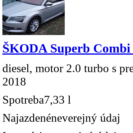
ŠKODA Superb Combi 2
diesel, motor 2.0 turbo s p
2018
Spotreba
7,33 l
Najazdené
neverejný údaj