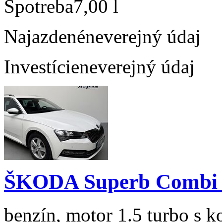
Spotreba
7,00 l
Najazdené
neverejný údaj
Investície
neverejný údaj
ŠKODA Superb Combi 1
benzín, motor 1.5 turbo s k