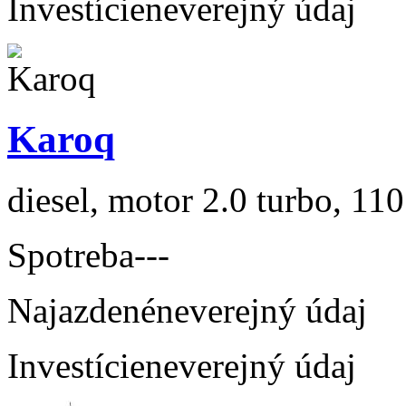
Investície
neverejný údaj
Karoq
diesel, motor 2.0 turbo, 110
Spotreba
---
Najazdené
neverejný údaj
Investície
neverejný údaj