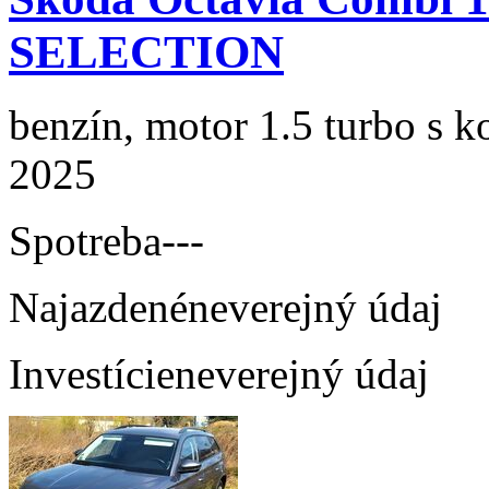
SELECTION
benzín, motor 1.5 turbo s k
2025
Spotreba
---
Najazdené
neverejný údaj
Investície
neverejný údaj