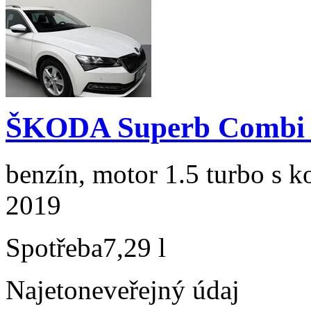
ŠKODA Superb Combi 1
benzín, motor 1.5 turbo s k
2019
Spotřeba
7,29 l
Najeto
neveřejný údaj