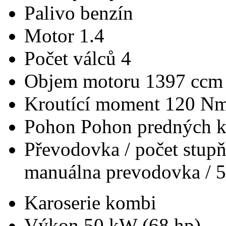
Palivo
benzín
Motor
1.4
Počet válců
4
Objem motoru
1397 ccm
Kroutící moment
120 N
Pohon
Pohon predných k
Převodovka / počet stup
manuálna prevodovka / 5
Karoserie
kombi
Výkon
50 kW (68 hp)