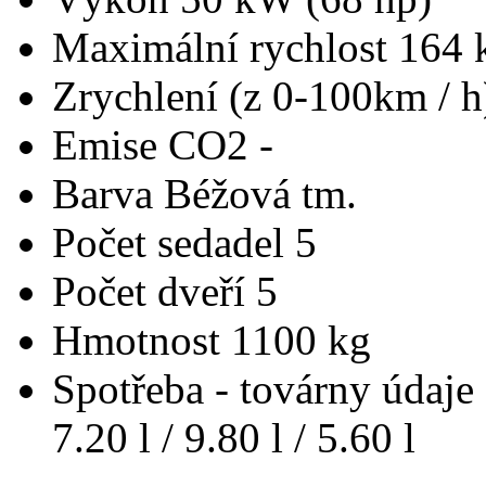
Maximální rychlost
164 
Zrychlení (z 0-100km / 
Emise CO2
-
Barva
Béžová tm.
Počet sedadel
5
Počet dveří
5
Hmotnost
1100 kg
Spotřeba - továrny údaje
7.20 l / 9.80 l / 5.60 l