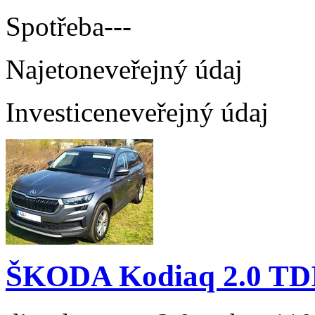
Spotřeba
---
Najeto
neveřejný údaj
Investice
neveřejný údaj
ŠKODA Kodiaq 2.0 TD