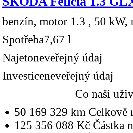
ŠKODA Felicia 1.3 GL
benzín, motor 1.3 , 50 kW, 
Spotřeba
7,67 l
Najeto
neveřejný údaj
Investice
neveřejný údaj
Co naši uži
50 169 329 km
Celkově 
125 356 088 Kč
Částka 