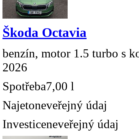
Škoda Octavia
benzín, motor 1.5 turbo s k
2026
Spotřeba
7,00 l
Najeto
neveřejný údaj
Investice
neveřejný údaj