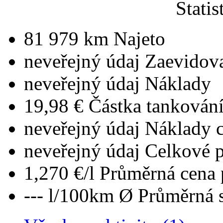
Statis
81 979 km
Najeto
neveřejný údaj
Zaevidova
neveřejný údaj
Náklady
19,98 €
Částka tankován
neveřejný údaj
Náklady 
neveřejný údaj
Celkové 
1,270 €/l
Průměrná cena 
--- l/100km
Ø Průměrná 