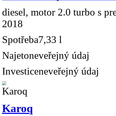
diesel, motor 2.0 turbo s p
2018
Spotřeba
7,33 l
Najeto
neveřejný údaj
Investice
neveřejný údaj
Karoq