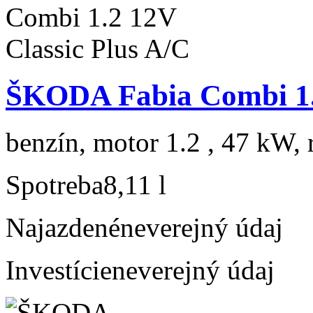
ŠKODA Fabia Combi 1.2
benzín, motor 1.2 , 47 kW, 
Spotreba
8,11 l
Najazdené
neverejný údaj
Investície
neverejný údaj