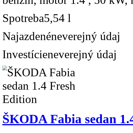
Spotreba
5,54 l
Najazdené
neverejný údaj
Investície
neverejný údaj
ŠKODA Fabia sedan 1.4