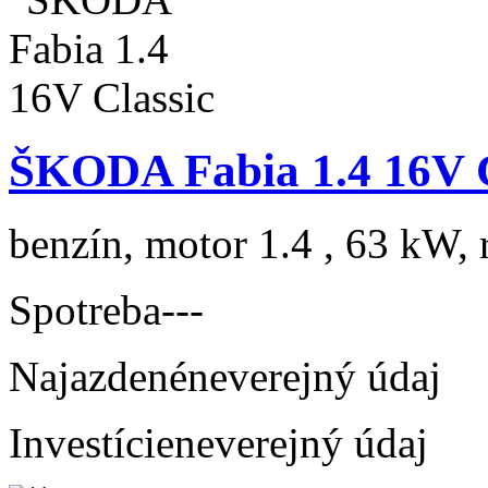
ŠKODA Fabia 1.4 16V C
benzín, motor 1.4 , 63 kW, 
Spotreba
---
Najazdené
neverejný údaj
Investície
neverejný údaj