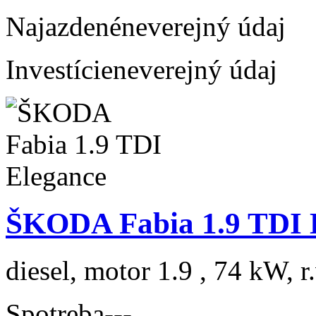
Najazdené
neverejný údaj
Investície
neverejný údaj
ŠKODA Fabia 1.9 TDI 
diesel, motor 1.9 , 74 kW, r
Spotreba
---