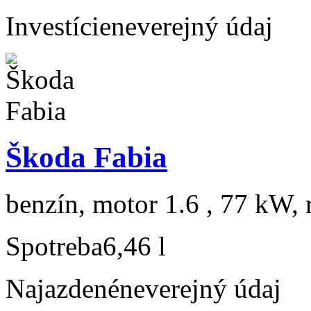
Investície
neverejný údaj
Škoda Fabia
benzín, motor 1.6 , 77 kW, 
Spotreba
6,46 l
Najazdené
neverejný údaj