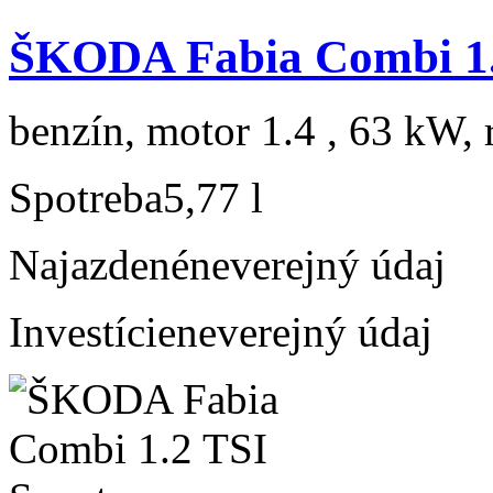
ŠKODA Fabia Combi 1.
benzín, motor 1.4 , 63 kW, 
Spotreba
5,77 l
Najazdené
neverejný údaj
Investície
neverejný údaj