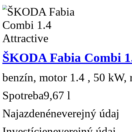
ŠKODA Fabia Combi 1.4
benzín, motor 1.4 , 50 kW, 
Spotreba
9,67 l
Najazdené
neverejný údaj
Investície
neverejný údaj