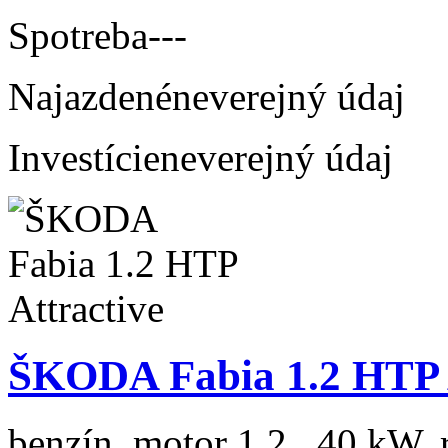
Spotreba
---
Najazdené
neverejný údaj
Investície
neverejný údaj
ŠKODA Fabia 1.2 HTP A
benzín, motor 1.2 , 40 kW, 