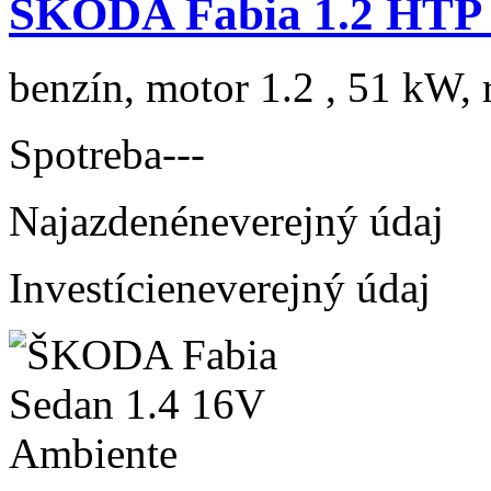
ŠKODA Fabia 1.2 HTP 
benzín, motor 1.2 , 51 kW, 
Spotreba
---
Najazdené
neverejný údaj
Investície
neverejný údaj