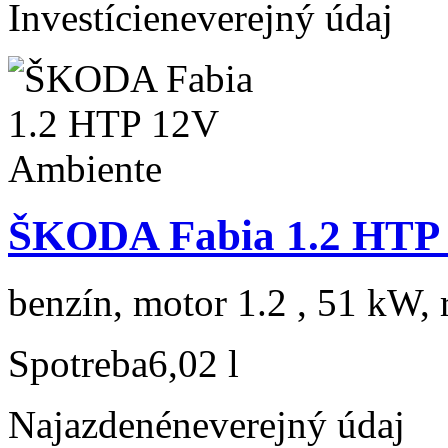
Investície
neverejný údaj
ŠKODA Fabia 1.2 HTP 
benzín, motor 1.2 , 51 kW, 
Spotreba
6,02 l
Najazdené
neverejný údaj