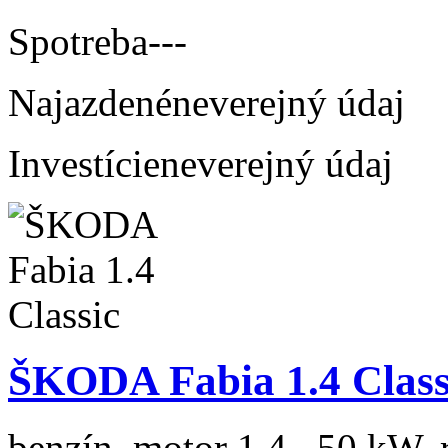
Spotreba
---
Najazdené
neverejný údaj
Investície
neverejný údaj
ŠKODA Fabia 1.4 Class
benzín, motor 1.4 , 50 kW, 