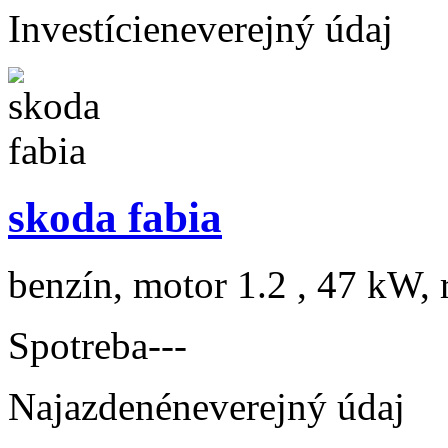
Investície
neverejný údaj
skoda fabia
benzín, motor 1.2 , 47 kW, 
Spotreba
---
Najazdené
neverejný údaj