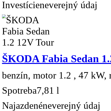
Investície
neverejný údaj
ŠKODA Fabia Sedan 1.
benzín, motor 1.2 , 47 kW, 
Spotreba
7,81 l
Najazdené
neverejný údaj