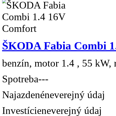
ŠKODA Fabia Combi 1.
benzín, motor 1.4 , 55 kW, 
Spotreba
---
Najazdené
neverejný údaj
Investície
neverejný údaj