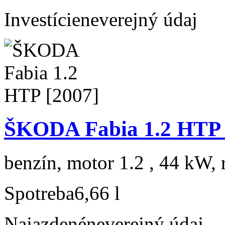
Investície
neverejný údaj
ŠKODA Fabia 1.2 HTP 
benzín, motor 1.2 , 44 kW, 
Spotreba
6,66 l
Najazdené
neverejný údaj