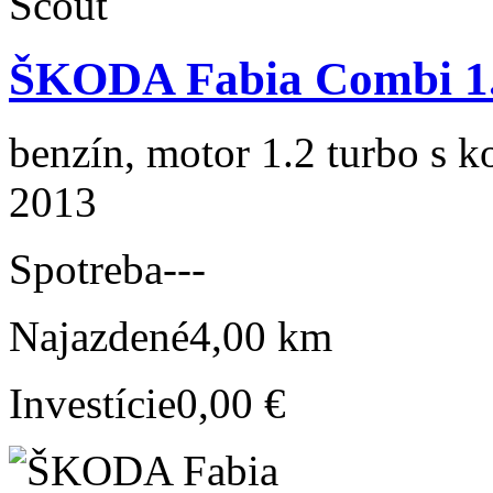
ŠKODA Fabia Combi 1.
benzín, motor 1.2 turbo s k
2013
Spotreba
---
Najazdené
4,00 km
Investície
0,00 €